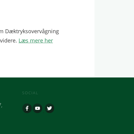
g om Dæktryksovervågning
 videre.
Læs mere her
SOCIAL
,