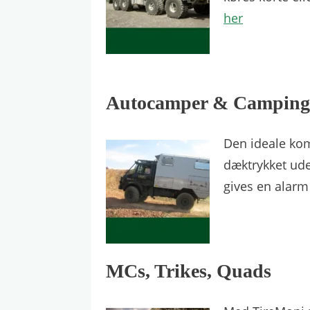
her
Autocamper & Camping
Den ideale kom
dæktrykket ude
gives en alar
MCs, Trikes, Quads