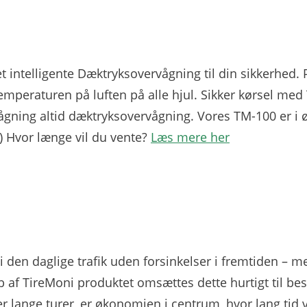
t intelligente Dæktryksovervågning til din sikkerhed
emperaturen på luften på alle hjul. Sikker kørsel med
gning altid dæktryksovervågning. Vores TM-100 er i 
 Hvor længe vil du vente?
Læs mere her
i den daglige trafik uden forsinkelser i fremtiden – m
b af TireMoni produktet omsættes dette hurtigt til be
er lange turer, er økonomien i centrum, hvor lang tid 