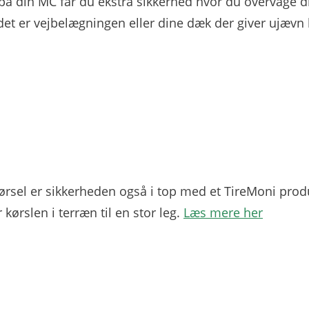
å din MC får du ekstra sikkerhed hvor du overvåge di
 det er vejbelægningen eller dine dæk der giver ujævn
rsel er sikkerheden også i top med et TireMoni produk
r kørslen i terræn til en stor leg.
Læs mere her