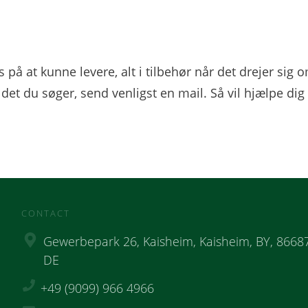
s på at kunne levere, alt i tilbehør når det drejer si
e det du søger, send venligst en mail. Så vil hjælpe dig
CONTACT
Gewerbepark 26, Kaisheim, Kaisheim, BY, 86687
DE
+49 (9099) 966 4966