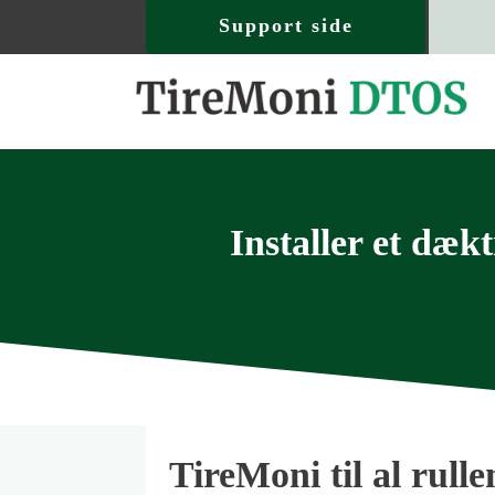
Support side
Installer et dæk
TireMoni til al rull