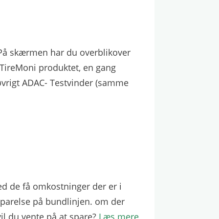
. På skærmen har du overblikover
 TireMoni produktet, en gang
øvrigt ADAC- Testvinder (samme
ed de få omkostninger der er i
sparelse på bundlinjen. om der
vil du vente på at spare?
Læs mere