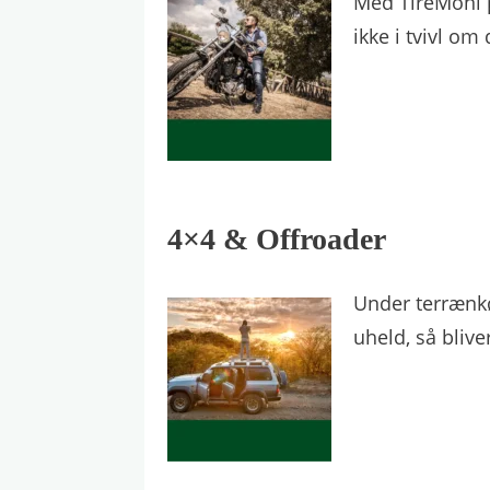
Med TireMoni p
ikke i tvivl om
4×4 & Offroader
Under terrænkø
uheld, så blive