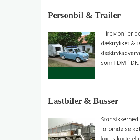
Personbil & Trailer
TireMoni er de
dæktrykket & t
dæktryksovervå
som FDM i DK.)
Lastbiler & Busser
Stor sikkerhed 
forbindelse kø
køres korte ell