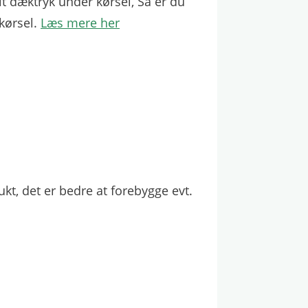
t dæktryk under kørsel, Så er du
 kørsel.
Læs mere her
t, det er bedre at forebygge evt.