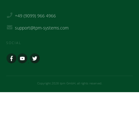
+49 (9099) 966 4966
support@tpm-systems.com
SOCIAL
Copyright
2026
tpm GmbH
, all rights reserved.