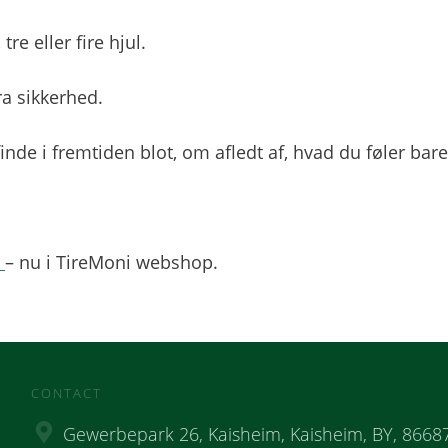
tre eller fire hjul.
ra sikkerhed.
inde i fremtiden blot, om afledt af, hvad du føler bare 
s
– nu i TireMoni webshop.
CONTACT
Gewerbepark 26, Kaisheim, Kaisheim, BY, 86687