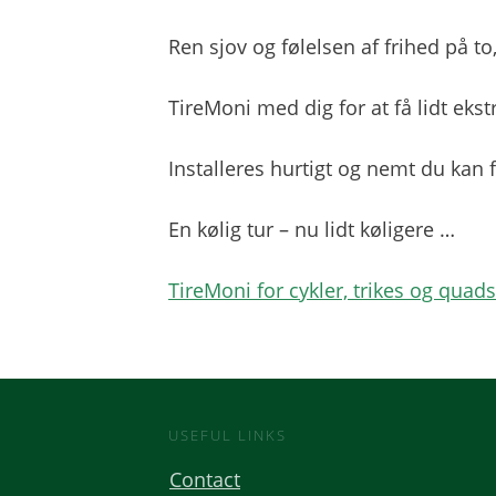
Ren sjov og følelsen af ​​frihed på to, 
TireMoni med dig for at få lidt ekst
Installeres hurtigt og nemt du kan f
En kølig tur – nu lidt køligere …
TireMoni for cykler, trikes og quad
USEFUL LINKS
Contact